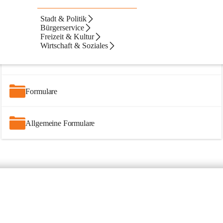
Stadt & Politik
Artikel
Dateien
Navigation
Text
Beste Resultate
Bürgerservice
Freizeit & Kultur
Suchergebnisse
Suchergebnisse:
Wirtschaft & Soziales
3
Formular Förderung Zahlungserleichterung
Formulare
Allgemeine Formulare