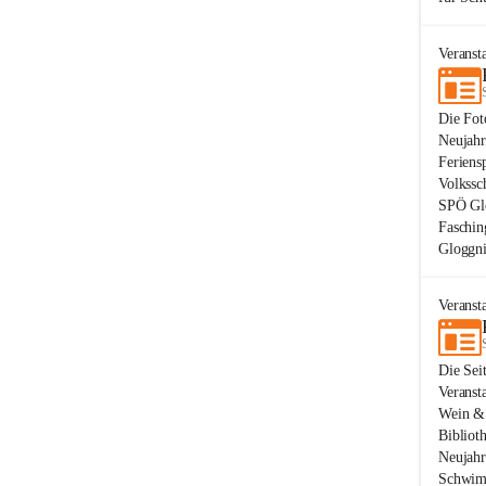
Veranst
Die Fot
Neujahr
Feriens
Volkssc
SPÖ Glo
Faschin
Gloggni
Veranst
Die Sei
Veranst
Wein & 
Bibliot
Neujahr
Schwimm