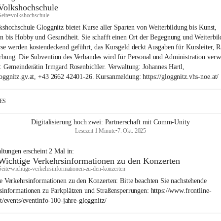
Volkshochschule
Seite
•
volkshochschule
kshochschule Gloggnitz bietet Kurse aller Sparten von Weiterbildung bis Kunst,
n bis Hobby und Gesundheit. Sie schafft einen Ort der Begegnung und Weiterbil
se werden kostendeckend geführt, das Kursgeld deckt Ausgaben für Kursleiter, 
bung. Die Subvention des Verbandes wird für Personal und Administration verw
: Gemeinderätin Irmgard Rosenbichler. Verwaltung: Johannes Hartl,
ggnitz.gv.at, +43 2662 42401-26. Kursanmeldung: https://gloggnitz.vhs-noe.at/
IES
Digitalisierung hoch zwei: Partnerschaft mit Comm-Unity
Lesezeit 1 Minute
•
7. Okt. 2025
altungen
erscheint
2
Mal in:
Wichtige Verkehrsinformationen zu den Konzerten
Seite
•
wichtige-verkehrsinformationen-zu-den-konzerten
e Verkehrsinformationen zu den Konzerten: Bitte beachten Sie nachstehende
sinformationen zu Parkplätzen und Straßensperrungen: https://www.frontline-
at/events/eventinfo-100-jahre-gloggnitz/