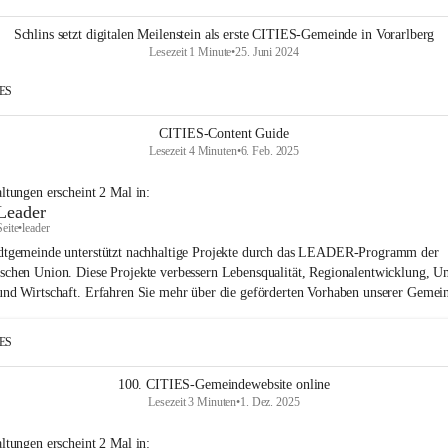
Schlins setzt digitalen Meilenstein als erste CITIES-Gemeinde in Vorarlberg
Lesezeit 1 Minute
•
25. Juni 2024
IES
CITIES-Content Guide
Lesezeit 4 Minuten
•
6. Feb. 2025
altungen
erscheint
2
Mal in:
Leader
Seite
•
leader
dtgemeinde unterstützt nachhaltige Projekte durch das LEADER-Programm der
schen Union. Diese Projekte verbessern Lebensqualität, Regionalentwicklung, U
und Wirtschaft. Erfahren Sie mehr über die geförderten Vorhaben unserer Gemei
IES
100. CITIES-Gemeindewebsite online
Lesezeit 3 Minuten
•
1. Dez. 2025
altungen
erscheint
2
Mal in: