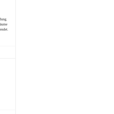
dung.
Räume
endet.