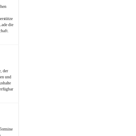
chen
erstütze
Lade die
haft.
, der
ren und
ushalte
erfügbar
 Termine
n.