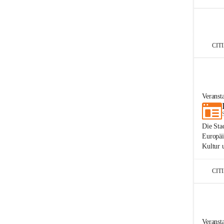
CIT
Veranst
Die Sta
Europäi
Kultur 
CIT
Veranst