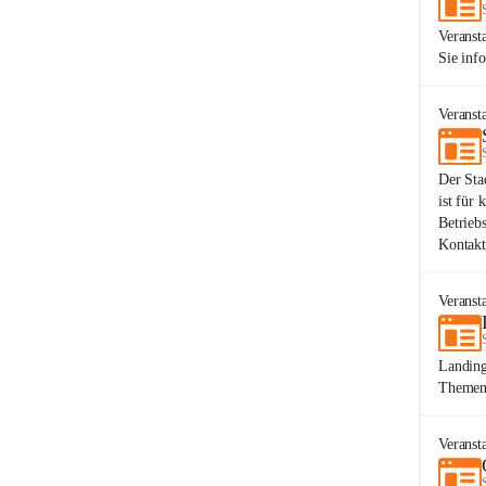
Veranst
Sie inf
Veranst
Der Sta
ist für 
Betrieb
Kontakt
Veranst
Landing
Themen.
Veranst