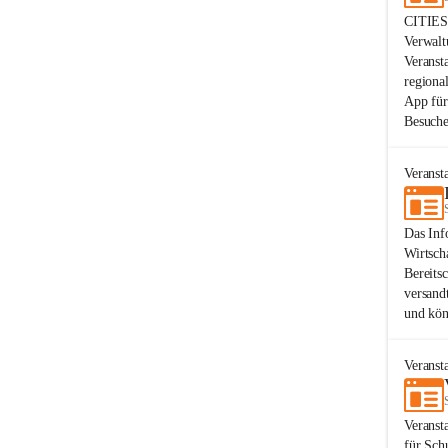
CITIES-
Verwalt
Veranst
regiona
App für
Besuche
Veranst
Das Inf
Wirtsch
Bereits
versand
und kön
Veranst
Veranst
für Sch