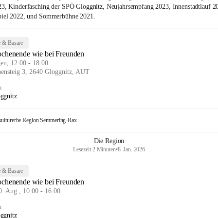
23, Kinderfasching der SPÖ Gloggnitz, Neujahrsempfang 2023, Innenstadtlauf 2
piel 2022, und Sommerbühne 2021.
 & Basare
chenende wie bei Freunden
en, 12:00 - 18:00
hensteig 3, 2640 Gloggnitz, AUT
n
ggnitz
kulturerbe Region Semmering-Rax
Die Region
Lesezeit 2 Minuten
•
8. Jan. 2026
 & Basare
chenende wie bei Freunden
9. Aug., 10:00 - 16:00
n
ggnitz