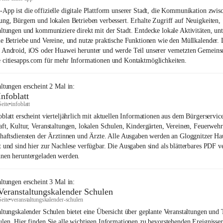
App ist die offizielle digitale Plattform unserer Stadt, die Kommunikation zwis
ung, Bürgern und lokalen Betrieben verbessert. Erhalte Zugriff auf Neuigkeiten,
altungen und kommuniziere direkt mit der Stadt. Entdecke lokale Aktivitäten, unt
le Betriebe und Vereine, und nutze praktische Funktionen wie den Müllkalender. 
 Android, iOS oder Huawei herunter und werde Teil unserer vernetzten Gemeinsc
 citiesapps.com für mehr Informationen und Kontaktmöglichkeiten.
altungen
erscheint
2
Mal in:
Infoblatt
Seite
•
infoblatt
oblatt erscheint vierteljährlich mit aktuellen Informationen aus dem Bürgerservice
aft, Kultur, Veranstaltungen, lokalen Schulen, Kindergärten, Vereinen, Feuerweh
chaftsdiensten der Ärztinnen und Ärzte. Alle Ausgaben werden an Gloggnitzer Ha
t und sind hier zur Nachlese verfügbar. Die Ausgaben sind als blätterbares PDF v
nen heruntergeladen werden.
altungen
erscheint
3
Mal in:
Veranstaltungskalender Schulen
Seite
•
veranstaltungskalender-schulen
altungskalender Schulen bietet eine Übersicht über geplante Veranstaltungen und
ulen. Hier finden Sie alle wichtigen Informationen zu bevorstehenden Ereignisse