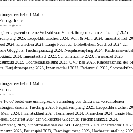
altungen
erscheint
1
Mal in:
Fotogalerie
Seite
•
fotogalerie
ogalerie präsentiert eine Vielzahl von Veranstaltungen, darunter Fasching 2025,
sempfang 2025, Leopoldikränzchen 2024, Wein & Mehr 2024, Innenstadtlauf 20
piel 2024, Kränzchen 2024, Lange Nacht der Bibliotheken, Schulfest 2024 der
hule Gloggnitz, Faschingsumzug 2024, Neujahrsempfang 2024, Kindermaskenbal
ggnitz 2024, Innenstadtlauf 2023, Schwimmcamp 2023, Ferienspiel 2023,
gsumzug 2023, Hochzeitausstellung 2023, ÖVP Ball 2023, Kinderfasching der 
tz, Neujahrsempfang 2023, Innenstadtlauf 2022, Ferienspiel 2022, Sommerbühn
altungen
erscheint
1
Mal in:
Fotos
Seite
•
fotos
te 'Fotos' bietet eine umfangreiche Sammlung von Bildern zu verschiedenen
altungen, darunter Fasching 2025, Neujahrsempfang 2025, Leopoldikränzchen 20
Mehr 2024, Innenstadtlauf 2024, Ferienspiel 2024, Kränzchen 2024, Lange Nac
heken, Schulfest 2024 der Volksschule Gloggnitz, Faschingsumzug 2024,
sempfang 2024, Kindermaskenball der SPÖ Gloggnitz 2024, Innenstadtlauf 2023
camp 2023, Ferienspiel 2023, Faschingsumzug 2023, Hochzeitausstellung 20