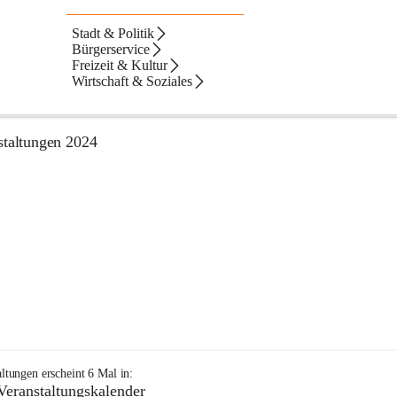
Stadt & Politik
Alben
Artikel
Text
Veranstaltungen
ltate
Bürgerservice
Freizeit & Kultur
ebnisse
ebnisse:
Wirtschaft & Soziales
kapelle Gloggnitz
staltungen 2024
+10
altungen
erscheint
6
Mal in:
Veranstaltungskalender