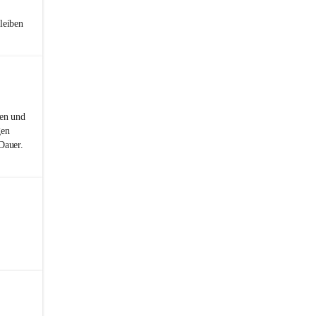
leiben
nen und
gen
Dauer.