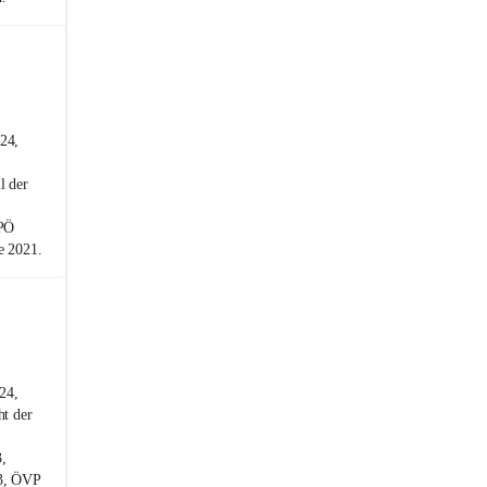
24,
l der
SPÖ
e 2021.
24,
ht der
,
23, ÖVP