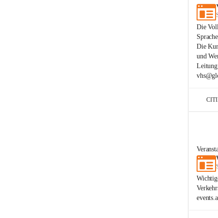
Die Vol
Sprache
Die Kur
und Wer
Leitung
vhs@glo
CIT
Veranst
Wichtig
Verkehr
events.