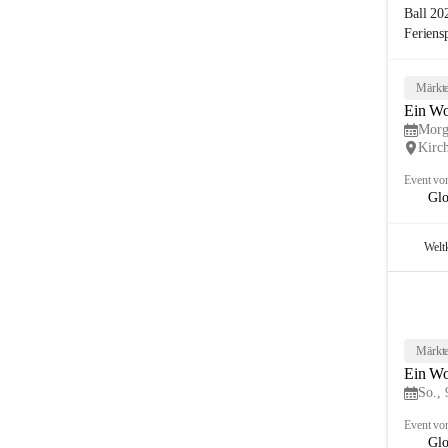
Ball 20
Feriens
Märkte
Ein Wo
Morg
Kirc
Event vo
Glo
Welt
Märkte
Ein Wo
So., 
Event vo
Glo