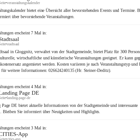
Seite
•
veranstaltungskalender
altungskalender bietet eine Übersicht aller bevorstehenden Events und Termine. B
ormiert über bevorstehende Veranstaltungen.
altungen
erscheint
7
Mal in:
Stadtsaal
Seite
•
stadtsaal
dtsaal in Gloggnitz, verwaltet von der Stadtgemeinde, bietet Platz für 300 Perso
kulturelle, wirtschaftliche und künstlerische Veranstaltungen geeignet. Er kann ge
skostenersatz angemietet werden. Kosten variieren je nach Veranstaltungstyp und 
 für weitere Informationen: 026624240135 (Hr. Steiner-Deditz).
altungen
erscheint
4
Mal in:
Landing Page DE
Seite
•
landing-page-de
 Page DE bietet aktuelle Informationen von der Stadtgemeinde und interessante
 Bleiben Sie informiert über Neuigkeiten und Highlights.
altungen
erscheint
3
Mal in:
CITIES-App
Seite
•
cities-app