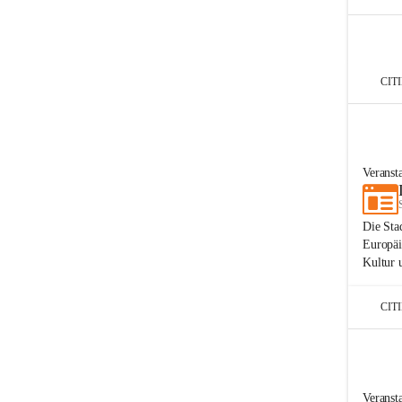
CIT
Veranst
Die Sta
Europäi
Kultur 
CIT
Veranst