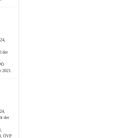
24,
l der
SPÖ
e 2021.
24,
ht der
,
23, ÖVP