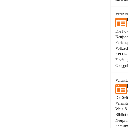
Veranst
Die Fot
Neujahr
Feriens
Volkssc
SPÖ Glo
Faschin
Gloggni
Veranst
Die Sei
Veranst
Wein & 
Bibliot
Neujahr
Schwimm