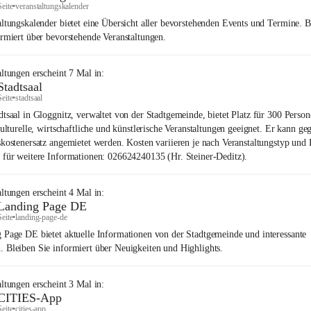
Seite
•
veranstaltungskalender
altungskalender bietet eine Übersicht aller bevorstehenden Events und Termine. B
ormiert über bevorstehende Veranstaltungen.
altungen
erscheint
7
Mal in:
Stadtsaal
Seite
•
stadtsaal
dtsaal in Gloggnitz, verwaltet von der Stadtgemeinde, bietet Platz für 300 Perso
kulturelle, wirtschaftliche und künstlerische Veranstaltungen geeignet. Er kann ge
skostenersatz angemietet werden. Kosten variieren je nach Veranstaltungstyp und 
 für weitere Informationen: 026624240135 (Hr. Steiner-Deditz).
altungen
erscheint
4
Mal in:
Landing Page DE
Seite
•
landing-page-de
 Page DE bietet aktuelle Informationen von der Stadtgemeinde und interessante
 Bleiben Sie informiert über Neuigkeiten und Highlights.
altungen
erscheint
3
Mal in:
CITIES-App
Seite
•
cities-app