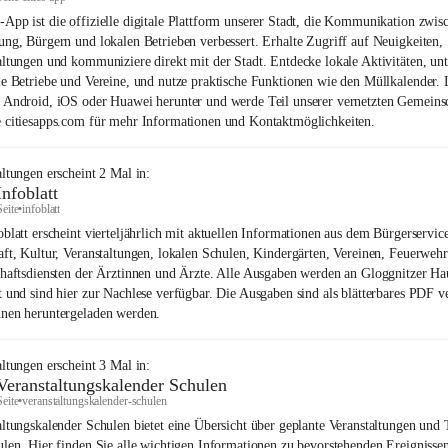
App ist die offizielle digitale Plattform unserer Stadt, die Kommunikation zwis
ung, Bürgern und lokalen Betrieben verbessert. Erhalte Zugriff auf Neuigkeiten,
altungen und kommuniziere direkt mit der Stadt. Entdecke lokale Aktivitäten, unt
le Betriebe und Vereine, und nutze praktische Funktionen wie den Müllkalender. 
 Android, iOS oder Huawei herunter und werde Teil unserer vernetzten Gemeinsc
 citiesapps.com für mehr Informationen und Kontaktmöglichkeiten.
altungen
erscheint
2
Mal in:
Infoblatt
Seite
•
infoblatt
oblatt erscheint vierteljährlich mit aktuellen Informationen aus dem Bürgerservice
aft, Kultur, Veranstaltungen, lokalen Schulen, Kindergärten, Vereinen, Feuerweh
chaftsdiensten der Ärztinnen und Ärzte. Alle Ausgaben werden an Gloggnitzer Ha
t und sind hier zur Nachlese verfügbar. Die Ausgaben sind als blätterbares PDF v
nen heruntergeladen werden.
altungen
erscheint
3
Mal in:
Veranstaltungskalender Schulen
Seite
•
veranstaltungskalender-schulen
altungskalender Schulen bietet eine Übersicht über geplante Veranstaltungen und
ulen. Hier finden Sie alle wichtigen Informationen zu bevorstehenden Ereignisse