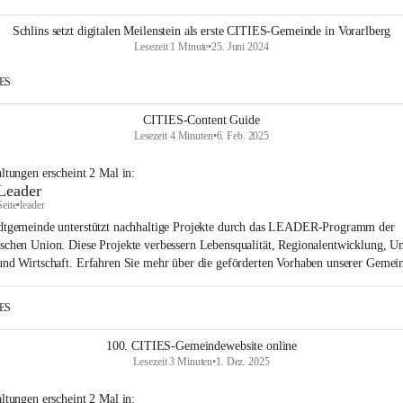
Schlins setzt digitalen Meilenstein als erste CITIES-Gemeinde in Vorarlberg
Lesezeit 1 Minute
•
25. Juni 2024
IES
CITIES-Content Guide
Lesezeit 4 Minuten
•
6. Feb. 2025
altungen
erscheint
2
Mal in:
Leader
Seite
•
leader
dtgemeinde unterstützt nachhaltige Projekte durch das LEADER-Programm der
schen Union. Diese Projekte verbessern Lebensqualität, Regionalentwicklung, U
und Wirtschaft. Erfahren Sie mehr über die geförderten Vorhaben unserer Gemei
IES
100. CITIES-Gemeindewebsite online
Lesezeit 3 Minuten
•
1. Dez. 2025
altungen
erscheint
2
Mal in: