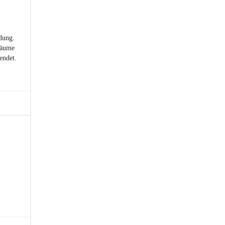
dung.
Räume
endet.