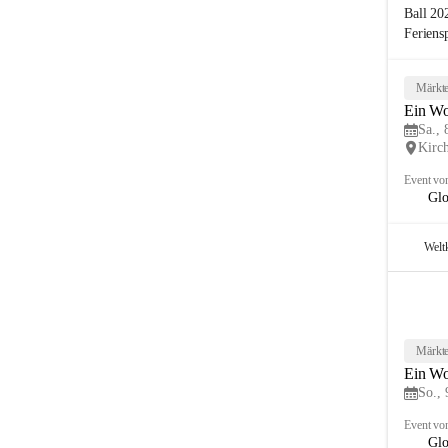
Ball 20
Feriens
Märkte
Ein Wo
Sa., 
Kirc
Event vo
Glo
Welt
Märkte
Ein Wo
So., 
Event vo
Glo