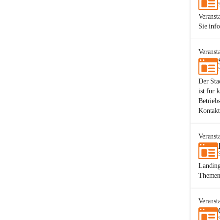
Veranst
Sie inf
Veranst
Der Sta
ist für 
Betrieb
Kontakt
Veranst
Landing
Themen.
Veranst