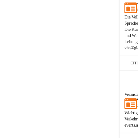
Die Vol
Sprache
Die Kur
und Wer
Leitung
vhs@glo
CIT
Veranst
Wichtig
Verkehr
events.