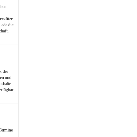
chen
erstütze
Lade die
haft.
, der
ren und
ushalte
erfügbar
 Termine
n.