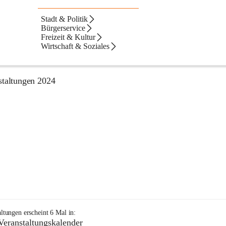
Stadt & Politik
Alben
Artikel
Text
Veranstaltungen
ltate
Bürgerservice
Freizeit & Kultur
ebnisse
ebnisse:
Wirtschaft & Soziales
kapelle Gloggnitz
staltungen 2024
+10
altungen
erscheint
6
Mal in:
Veranstaltungskalender