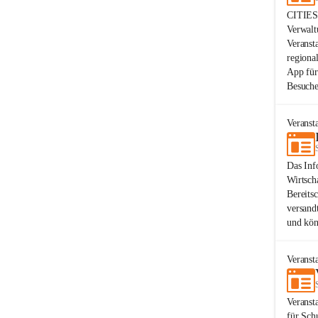
CITIES-
Verwalt
Veranst
regiona
App für
Besuche
Veranst
Das Inf
Wirtsch
Bereits
versand
und kön
Veranst
Veranst
für Sch