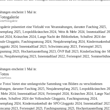
altungen
erscheint
1
Mal in:
Fotogalerie
Seite
•
fotogalerie
ogalerie präsentiert eine Vielzahl von Veranstaltungen, darunter Fasching 2025,
sempfang 2025, Leopoldikränzchen 2024, Wein & Mehr 2024, Innenstadtlauf 20
piel 2024, Kränzchen 2024, Lange Nacht der Bibliotheken, Schulfest 2024 der
hule Gloggnitz, Faschingsumzug 2024, Neujahrsempfang 2024, Kindermaskenbal
ggnitz 2024, Innenstadtlauf 2023, Schwimmcamp 2023, Ferienspiel 2023,
gsumzug 2023, Hochzeitausstellung 2023, ÖVP Ball 2023, Kinderfasching der 
tz, Neujahrsempfang 2023, Innenstadtlauf 2022, Ferienspiel 2022, Sommerbühn
altungen
erscheint
1
Mal in:
Fotos
Seite
•
fotos
te 'Fotos' bietet eine umfangreiche Sammlung von Bildern zu verschiedenen
altungen, darunter Fasching 2025, Neujahrsempfang 2025, Leopoldikränzchen 20
Mehr 2024, Innenstadtlauf 2024, Ferienspiel 2024, Kränzchen 2024, Lange Nac
heken, Schulfest 2024 der Volksschule Gloggnitz, Faschingsumzug 2024,
sempfang 2024, Kindermaskenball der SPÖ Gloggnitz 2024, Innenstadtlauf 2023
camp 2023, Ferienspiel 2023, Faschingsumzug 2023, Hochzeitausstellung 20