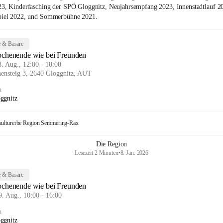
23, Kinderfasching der SPÖ Gloggnitz, Neujahrsempfang 2023, Innenstadtlauf 2
piel 2022, und Sommerbühne 2021.
 & Basare
chenende wie bei Freunden
8. Aug., 12:00 - 18:00
hensteig 3, 2640 Gloggnitz, AUT
n
ggnitz
kulturerbe Region Semmering-Rax
Die Region
Lesezeit 2 Minuten
•
8. Jan. 2026
 & Basare
chenende wie bei Freunden
9. Aug., 10:00 - 16:00
n
ggnitz