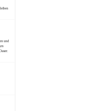
leiben
nen und
gen
Dauer.