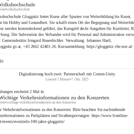
Volkshochschule
Seite
•
volkshochschule
kshochschule Gloggnitz bietet Kurse aller Sparten von Weiterbildung bis Kunst,
n bis Hobby und Gesundheit. Sie schafft einen Ort der Begegnung und Weiterbil
se werden kostendeckend geführt, das Kursgeld deckt Ausgaben für Kursleiter, 
bung. Die Subvention des Verbandes wird für Personal und Administration verw
: Gemeinderätin Irmgard Rosenbichler. Verwaltung: Johannes Hartl,
ggnitz.gv.at, +43 2662 42401-26. Kursanmeldung: https://gloggnitz.vhs-noe.at/
IES
Digitalisierung hoch zwei: Partnerschaft mit Comm-Unity
Lesezeit 1 Minute
•
7. Okt. 2025
altungen
erscheint
2
Mal in:
Wichtige Verkehrsinformationen zu den Konzerten
Seite
•
wichtige-verkehrsinformationen-zu-den-konzerten
e Verkehrsinformationen zu den Konzerten: Bitte beachten Sie nachstehende
sinformationen zu Parkplätzen und Straßensperrungen: https://www.frontline-
at/events/eventinfo-100-jahre-gloggnitz/