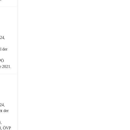
24,
l der
SPÖ
e 2021.
24,
ht der
,
23, ÖVP