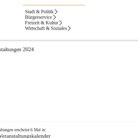
Stadt & Politik
Alben
Artikel
Text
Veranstaltungen
ltate
Bürgerservice
Freizeit & Kultur
ebnisse
ebnisse:
Wirtschaft & Soziales
kapelle Gloggnitz
staltungen 2024
+10
altungen
erscheint
6
Mal in:
Veranstaltungskalender