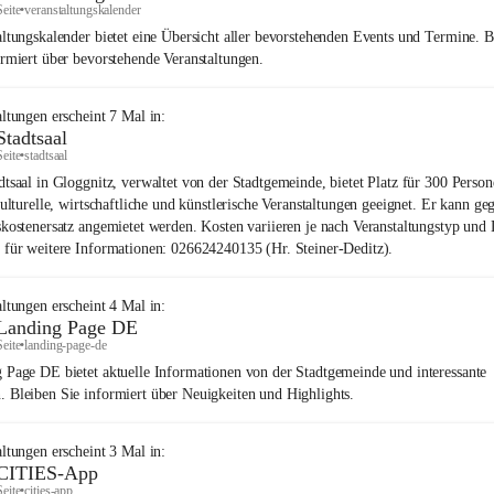
Seite
•
veranstaltungskalender
altungskalender bietet eine Übersicht aller bevorstehenden Events und Termine. B
ormiert über bevorstehende Veranstaltungen.
altungen
erscheint
7
Mal in:
Stadtsaal
Seite
•
stadtsaal
dtsaal in Gloggnitz, verwaltet von der Stadtgemeinde, bietet Platz für 300 Perso
kulturelle, wirtschaftliche und künstlerische Veranstaltungen geeignet. Er kann ge
skostenersatz angemietet werden. Kosten variieren je nach Veranstaltungstyp und 
 für weitere Informationen: 026624240135 (Hr. Steiner-Deditz).
altungen
erscheint
4
Mal in:
Landing Page DE
Seite
•
landing-page-de
 Page DE bietet aktuelle Informationen von der Stadtgemeinde und interessante
 Bleiben Sie informiert über Neuigkeiten und Highlights.
altungen
erscheint
3
Mal in:
CITIES-App
Seite
•
cities-app