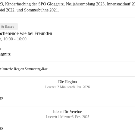
23, Kinderfasching der SPÖ Gloggnitz, Neujahrsempfang 2023, Innenstadtlauf 2
piel 2022, und Sommerbühne 2021.
 & Basare
chenende wie bei Freunden
, 10:00 - 16:00
n
ggnitz
kulturerbe Region Semmering-Rax
Die Region
Lesezeit 2 Minuten
•
8. Jan. 2026
IES
Ideen für Vereine
Lesezeit 1 Minute
•
6. Feb. 2025
IES