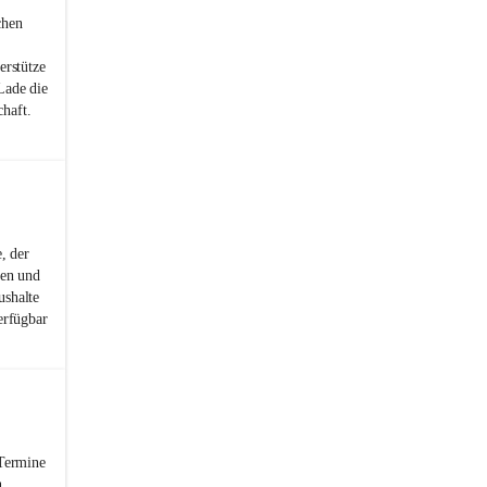
chen
erstütze
Lade die
haft.
, der
ren und
ushalte
erfügbar
 Termine
n.