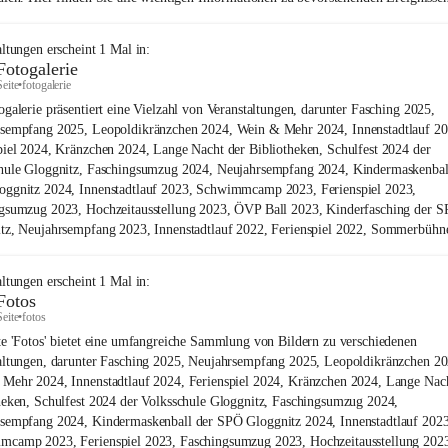
altungen
erscheint
1
Mal in:
Fotogalerie
Seite
•
fotogalerie
ogalerie präsentiert eine Vielzahl von Veranstaltungen, darunter Fasching 2025,
sempfang 2025, Leopoldikränzchen 2024, Wein & Mehr 2024, Innenstadtlauf 20
piel 2024, Kränzchen 2024, Lange Nacht der Bibliotheken, Schulfest 2024 der
hule Gloggnitz, Faschingsumzug 2024, Neujahrsempfang 2024, Kindermaskenbal
ggnitz 2024, Innenstadtlauf 2023, Schwimmcamp 2023, Ferienspiel 2023,
gsumzug 2023, Hochzeitausstellung 2023, ÖVP Ball 2023, Kinderfasching der 
tz, Neujahrsempfang 2023, Innenstadtlauf 2022, Ferienspiel 2022, Sommerbühn
altungen
erscheint
1
Mal in:
Fotos
Seite
•
fotos
te 'Fotos' bietet eine umfangreiche Sammlung von Bildern zu verschiedenen
altungen, darunter Fasching 2025, Neujahrsempfang 2025, Leopoldikränzchen 20
Mehr 2024, Innenstadtlauf 2024, Ferienspiel 2024, Kränzchen 2024, Lange Nac
heken, Schulfest 2024 der Volksschule Gloggnitz, Faschingsumzug 2024,
sempfang 2024, Kindermaskenball der SPÖ Gloggnitz 2024, Innenstadtlauf 2023
camp 2023, Ferienspiel 2023, Faschingsumzug 2023, Hochzeitausstellung 20