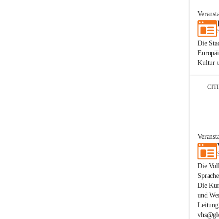
Veranst
Die Sta
Europäi
Kultur 
CIT
Veranst
Die Vol
Sprache
Die Kur
und Wer
Leitung
vhs@glo