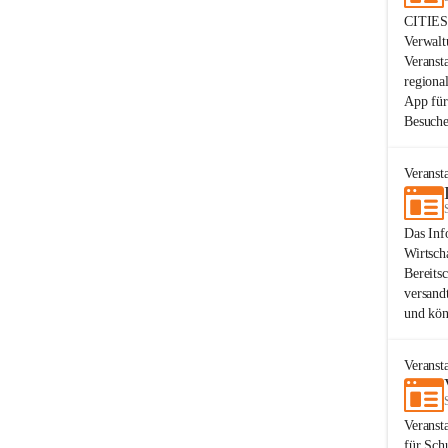
CITIES-
Verwalt
Veranst
regiona
App für
Besuche
Veranst
Das Inf
Wirtsch
Bereits
versand
und kön
Veranst
Veranst
für Sch