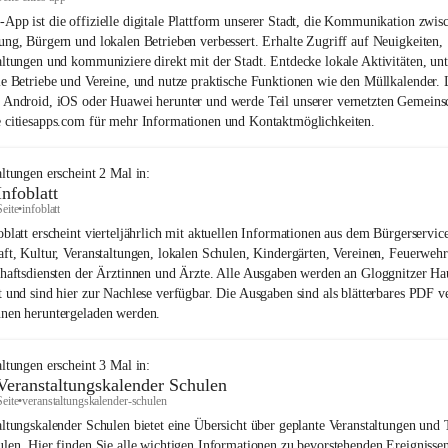
App ist die offizielle digitale Plattform unserer Stadt, die Kommunikation zwis
ung, Bürgern und lokalen Betrieben verbessert. Erhalte Zugriff auf Neuigkeiten,
altungen und kommuniziere direkt mit der Stadt. Entdecke lokale Aktivitäten, unt
le Betriebe und Vereine, und nutze praktische Funktionen wie den Müllkalender. 
 Android, iOS oder Huawei herunter und werde Teil unserer vernetzten Gemeinsc
 citiesapps.com für mehr Informationen und Kontaktmöglichkeiten.
altungen
erscheint
2
Mal in:
Infoblatt
Seite
•
infoblatt
oblatt erscheint vierteljährlich mit aktuellen Informationen aus dem Bürgerservice
aft, Kultur, Veranstaltungen, lokalen Schulen, Kindergärten, Vereinen, Feuerweh
chaftsdiensten der Ärztinnen und Ärzte. Alle Ausgaben werden an Gloggnitzer Ha
t und sind hier zur Nachlese verfügbar. Die Ausgaben sind als blätterbares PDF v
nen heruntergeladen werden.
altungen
erscheint
3
Mal in:
Veranstaltungskalender Schulen
Seite
•
veranstaltungskalender-schulen
altungskalender Schulen bietet eine Übersicht über geplante Veranstaltungen und
ulen. Hier finden Sie alle wichtigen Informationen zu bevorstehenden Ereignisse