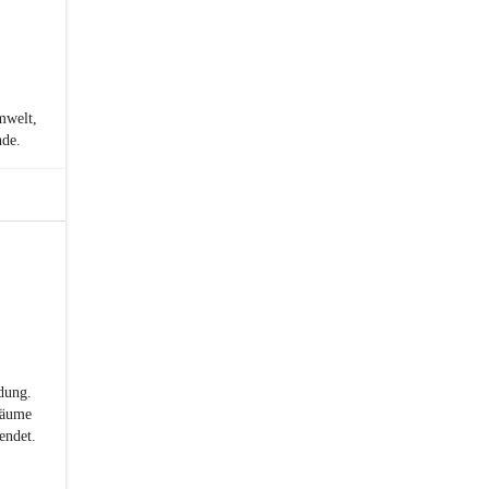
mwelt,
nde.
dung.
Räume
endet.