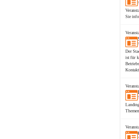
Veranst
Sie inf
Veranst
Der Sta
ist für 
Betrieb
Kontakt
Veranst
Landing
Themen.
Veranst