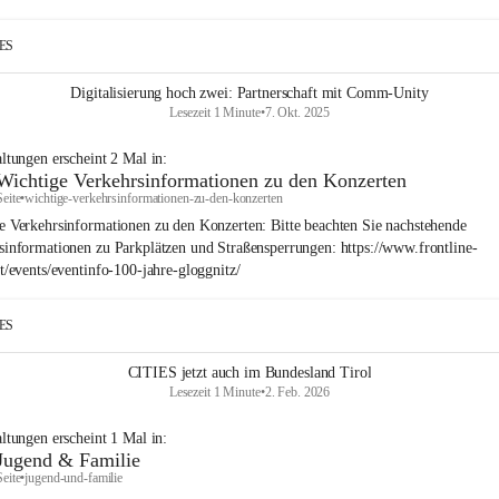
IES
Digitalisierung hoch zwei: Partnerschaft mit Comm-Unity
Lesezeit 1 Minute
•
7. Okt. 2025
altungen
erscheint
2
Mal in:
Wichtige Verkehrsinformationen zu den Konzerten
Seite
•
wichtige-verkehrsinformationen-zu-den-konzerten
e Verkehrsinformationen zu den Konzerten: Bitte beachten Sie nachstehende
sinformationen zu Parkplätzen und Straßensperrungen: https://www.frontline-
at/events/eventinfo-100-jahre-gloggnitz/
IES
CITIES jetzt auch im Bundesland Tirol
Lesezeit 1 Minute
•
2. Feb. 2026
altungen
erscheint
1
Mal in:
Jugend & Familie
Seite
•
jugend-und-familie