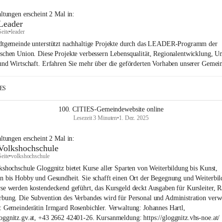
altungen
erscheint
2
Mal in:
Leader
Seite
•
leader
dtgemeinde unterstützt nachhaltige Projekte durch das LEADER-Programm der
schen Union. Diese Projekte verbessern Lebensqualität, Regionalentwicklung, U
und Wirtschaft. Erfahren Sie mehr über die geförderten Vorhaben unserer Gemei
IES
100. CITIES-Gemeindewebsite online
Lesezeit 3 Minuten
•
1. Dez. 2025
altungen
erscheint
2
Mal in:
Volkshochschule
Seite
•
volkshochschule
kshochschule Gloggnitz bietet Kurse aller Sparten von Weiterbildung bis Kunst,
n bis Hobby und Gesundheit. Sie schafft einen Ort der Begegnung und Weiterbil
se werden kostendeckend geführt, das Kursgeld deckt Ausgaben für Kursleiter, 
bung. Die Subvention des Verbandes wird für Personal und Administration verw
: Gemeinderätin Irmgard Rosenbichler. Verwaltung: Johannes Hartl,
ggnitz.gv.at, +43 2662 42401-26. Kursanmeldung: https://gloggnitz.vhs-noe.at/