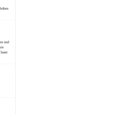
leiben
nen und
gen
Dauer.