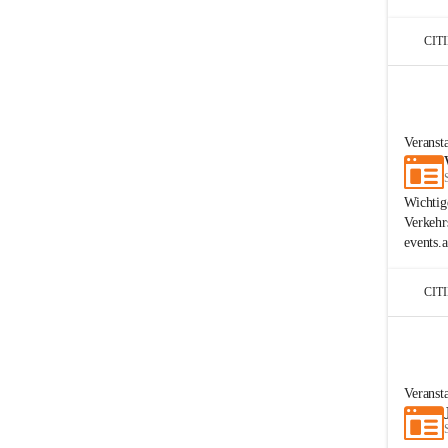
CIT
Veranst
Wichtig
Verkehr
events.
CIT
Veranst