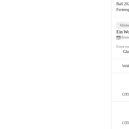
Ball 20
Feriens
Märkte
Ein Wo
Heute
Event vo
Glo
Welt
CIT
CIT