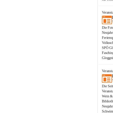
Veranst
Die Fot
Neujahr
Feriens
Volkssc
SPÖ Glo
Faschin
Gloggni
Veranst
Die Sei
Veranst
Wein & 
Bibliot
Neujahr
Schwimm