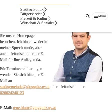
Bürgermeister
Stadt & Politik
Mag. Blum René
Bürgerservice
Menü
Freizeit & Kultur
Wirtschaft & Soziales
Als Bürgermeister der Stadt 
Gloggnitz freut es mich, dass 
Sie unsere Homepage 
besuchen. Ich bin entweder in 
meiner Sprechstunde, aber 
auch telefonisch oder per E-
Mail für Ihre Anliegen da.
Für Terminvereinbarungen 
wenden Sie sich bitte per E-
Mail an 
stadtgemeinde@gloggnitz.gv.at
 oder telefonisch unter 
026624240123
E-Mail: 
rene.blum@gloggnitz.gv.at