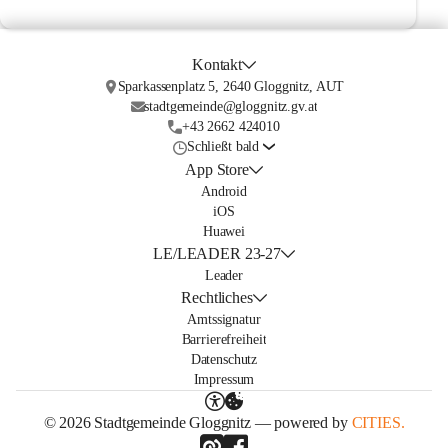
Kontakt
Sparkassenplatz 5, 2640 Gloggnitz, AUT
stadtgemeinde@gloggnitz.gv.at
+43 2662 424010
Schließt bald
App Store
Android
iOS
Huawei
LE/LEADER 23-27
Leader
Rechtliches
Amtssignatur
Barrierefreiheit
Datenschutz
Impressum
© 2026 Stadtgemeinde Gloggnitz — powered by
CITIES.