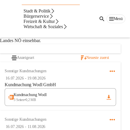
Digitale Amtstafel
Stadt & Politik
Anbei finden Sie die aktuellen Kundmachungen zu 
Bürgerservice
Menü
Freizeit & Kultur
verschiedenen Themen.
Wirtschaft & Soziales
Die 
aktuellen Bürgerbegutachtungen
 sind auf der Website des 
Landes NÖ einsehbar.
Anzeigeart
Neueste zuerst
Sonstige Kundmachungen
16.07.2026
-
19.08.2026
Kundmachung Wodl GmbH
Kundmachung Wodl
3 Seiten
•
0,2 MB
Sonstige Kundmachungen
16.07.2026
-
11.08.2026