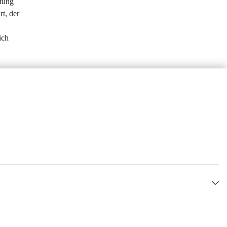
tung 
t, der 
ich 