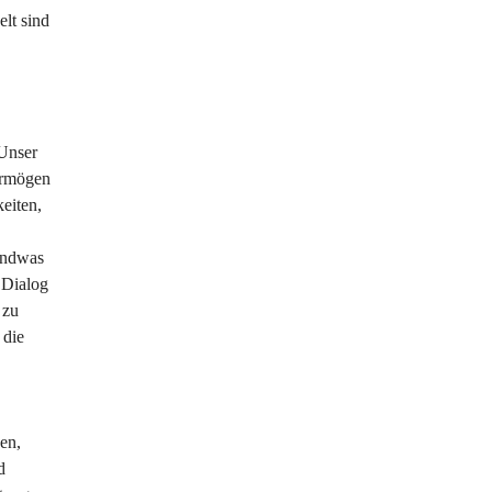
lt sind 
Unser 
ermögen 
eiten, 
endwas 
 Dialog 
 zu 
 die 
en, 
d 