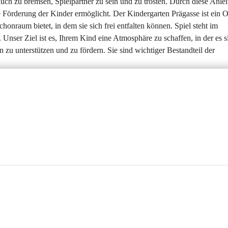
uch zu bremsen, Spielpartner zu sein und zu trösten. Durch diese Anlei
e Förderung der Kinder ermöglicht. Der Kindergarten Prägasse ist ein Or
nraum bietet, in dem sie sich frei entfalten können. Spiel steht im 
nser Ziel ist es, Ihrem Kind eine Atmosphäre zu schaffen, in der es s
 unterstützen und zu fördern. Sie sind wichtiger Bestandteil der 