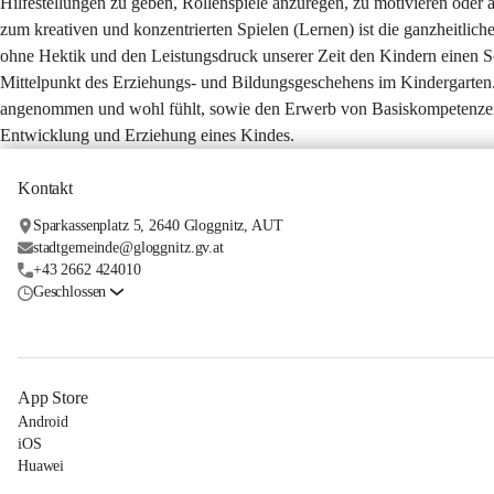
Hilfestellungen zu geben, Rollenspiele anzuregen, zu motivieren oder a
zum kreativen und konzentrierten Spielen (Lernen) ist die ganzheitlich
ohne Hektik und den Leistungsdruck unserer Zeit den Kindern einen Scho
Mittelpunkt des Erziehungs- und Bildungsgeschehens im Kindergarten. U
angenommen und wohl fühlt, sowie den Erwerb von Basiskompetenzen zu
Entwicklung und Erziehung eines Kindes.
Kontakt
Sparkassenplatz 5, 2640 Gloggnitz, AUT
stadtgemeinde@gloggnitz.gv.at
+43 2662 424010
Geschlossen
App Store
Android
iOS
Huawei