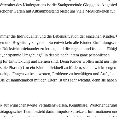
erwalter des Kindergartens ist die Stadtgemeinde Gloggnitz. Angesiede
chöner Garten mit Altbaumbestand bietet uns viele Möglichkeiten für 
immer die Individualität und die Lebenssituation der einzelnen Kinder. 
ken und Begleitung zu geben. So entwickeln alle Kinder Einfühlungsv
in Rücksicht aufeinander zu lernen, und die eigenen und fremden Fähigk
ne „entspannte Umgebung“, in der sie nach ihrem ganz persönlichen 
ng für Entwicklung und Lernen sind. Denn Kinder wollen nicht nur irg
sible Phasen) Um ein Kind individuell zu fördern, stehen wir im engen
genseitige Fragen zu beantworten, Probleme zu bewältigen und Aufgaben
Die Zusammenarbeit mit den Eltern ist uns sehr wichtig, denn sie haben
ck auf wünschenswerte Verhaltensweisen, Kenntnisse, Wertorientierung
dagogisches Team besteht darin, Impulse zu setzen, Informationen un