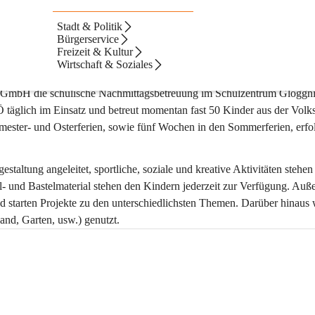
Stadt & Politik
etreuung
Bürgerservice
Freizeit & Kultur
Wirtschaft & Soziales
mbH die schulische Nachmittagsbetreuung im Schulzentrum Gloggnit
 täglich im Einsatz und betreut momentan fast 50 Kinder aus der Volks
ester- und Osterferien, sowie fünf Wochen in den Sommerferien, erfol
estaltung angeleitet, sportliche, soziale und kreative Aktivitäten stehen
l- und Bastelmaterial stehen den Kindern jederzeit zur Verfügung. Auß
 starten Projekte zu den unterschiedlichsten Themen. Darüber hinaus
and, Garten, usw.) genutzt.