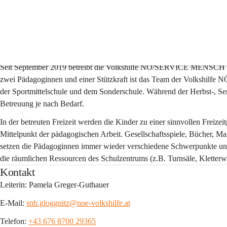
Schulische Nachmittagsb
Beschreibung
Seit September 2019 betreibt die Volkshilfe NÖ/SERVICE MENSCH G
zwei Pädagoginnen und einer Stützkraft ist das Team der Volkshilfe NÖ
der Sportmittelschule und dem Sonderschule. Während der Herbst-, Sem
Betreuung je nach Bedarf.
In der betreuten Freizeit werden die Kinder zu einer sinnvollen Freizeitg
Mittelpunkt der pädagogischen Arbeit. Gesellschaftsspiele, Bücher, Ma
setzen die Pädagoginnen immer wieder verschiedene Schwerpunkte und
die räumlichen Ressourcen des Schulzentrums (z.B. Turnsäle, Kletterw
Kontakt
Leiterin: Pamela Greger-Guthauer
E-Mail: 
snb.gloggnitz@noe-volkshilfe.at
Telefon: 
+43 676 8700 29365