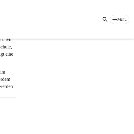
Auf dieser Seite
Menü
z. Mit 
chule, 
gt eine 
 im 
erdem 
 werden 