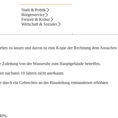
rbenutzungsgebühren
Stadt & Politik
Bürgerservice
Freizeit & Kultur
chen Wasserwerk zu melden.
Wirtschaft & Soziales
d eine schriftliche Sachverhaltsdarstellung (Datum, Art des Rohrbruc
heben zu lassen und davon ist eine Kopie der Rechnung dem Ansuchen 
nde Zuleitung von der Wasseruhr zum Hauptgebäude betreffen.
den nächsten 10 Jahren nicht anerkannt.
r durch ein Gebrechen an der Hausleitung entstandenen erhöhten 
 40%.