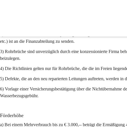
Verminderung von Wasse
Voraussetzungen für die Förderung
1) Rohrbrüche sind sofort nach Auftreten bzw. Kenntnis beim Städtis
2) Vom Wasserwerk ist eine Überprüfung der Angaben durchzuführen un
etc.) ist an die Finanzabteilung zu senden.
3) Rohrbrüche sind unverzüglich durch eine konzessionierte Firma be
beizulegen.
4) Die Richtlinien gelten nur für Rohrbrüche, die die im Freien liege
5) Defekte, die an den neu reparierten Leitungen auftreten, werden in 
6) Vorlage einer Versicherungsbestätigung über die Nichtübernahme de
Wasserbezugsgebühr.
Förderhöhe
a) Bei einem Mehrverbrauch bis zu € 3.000,-- beträgt die Ermäßigung