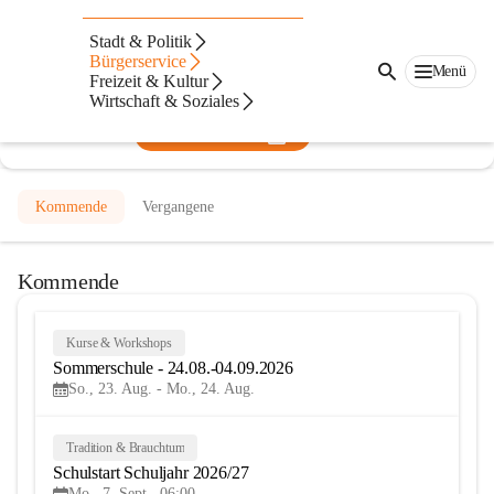
Sportmittelschule Gloggnitz
Stadt & Politik
Bürgerservice
@sms-gloggnitz
Menü
Freizeit & Kultur
Mittelschule
Wirtschaft & Soziales
In CITIES öffnen
Kommende
Vergangene
Kommende
Kurse & Workshops
23
Sommerschule - 24.08.-04.09.2026
AUG
So., 23. Aug. - Mo., 24. Aug.
Tradition & Brauchtum
7
Schulstart Schuljahr 2026/27
SEP
Mo., 7. Sept., 06:00