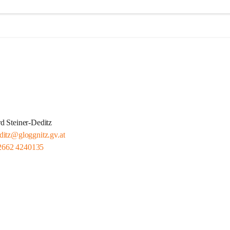
d Steiner-Deditz
ditz@gloggnitz.gv.at
2662 4240135