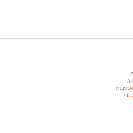
Stadtamtsdirektion
Ansprechpartner
E
Amt
eva.pause
+43 