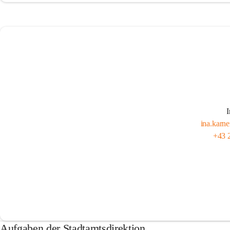
I
ina.karn
+43 
Aufgaben der Stadtamtsdirektion