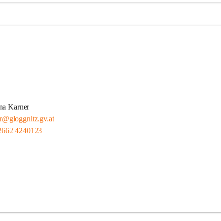
na Karner
er@gloggnitz.gv.at
2662 4240123