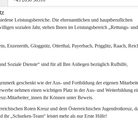
tz
iedene Leistungsbereiche. Die ehrenamtlichen und hauptberuflichen 
willigen sozialen Jahr, stehen Ihnen im Leistungsbereich „Rettungs- und
n, Enzenreith, Gloggnitz, Otterthal, Payerbach, Prigglitz, Raach, Reic
nd Soziale Dienste“ sind für all Ihre Anliegen bezüglich Rufhilfe, 
nmerk geschenkt wie der Aus- und Fortbildung der eigenen Mitarbeite
werbe nehmen einen wichtigen Platz in der Aus- und Weiterbildung ei
kreuz-Mitarbeiter_innen ihr Können unter Beweis.
rreichischen Roten Kreuz und dem Österreichischen Jugendrotkreuz, da
d ihr „Schurken-Team“ leistet mehr als nur Erste Hilfe!