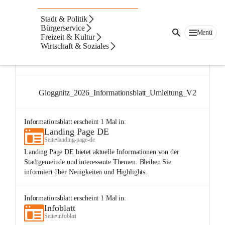
Stadt & Politik
Dateien
Text
Beste Resultate
Bürgerservice
Menü
Freizeit & Kultur
Suchergebnisse
Suchergebnisse:
Wirtschaft & Soziales
5
Gloggnitz_2026_Informationsblatt_Umleitung_V2
Gloggnitz_2026_Informationsblatt_Umleitung_V2
Informationsblatt
erscheint
1
Mal in:
Landing Page DE
Seite
•
landing-page-de
Landing Page DE bietet aktuelle Informationen von der
Stadtgemeinde und interessante Themen. Bleiben Sie
informiert über Neuigkeiten und Highlights.
Informationsblatt
erscheint
1
Mal in:
Infoblatt
Seite
•
infoblatt